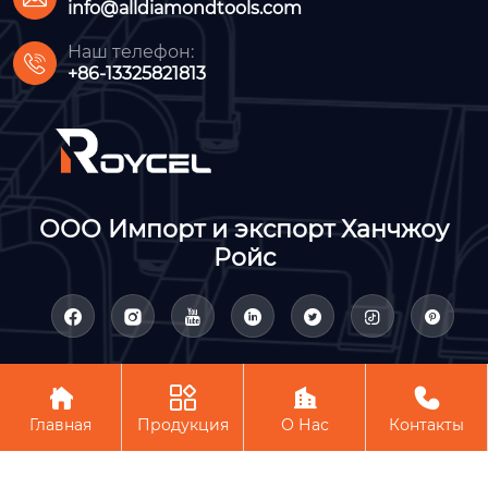
info@alldiamondtools.com
Наш телефон:

+86-13325821813
ООО Импорт и экспорт Ханчжоу
Ройс











Авторское право©ООО Импорт и экспорт Ханчжоу Ройс
Главная
Продукция
О Нас
Контакты