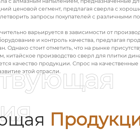
ерла с алмазным напылением, предназначенные дл
ний ценовой сегмент, предлагая сверла с хорош
летворить запросы покупателей с различными п
ачительно варьируется в зависимости от произво
орудование и контроль качества, предлагая про
н. Однако стоит отметить, что на рынке присутс
м, китайское производство сверл для плитки дин
тся качество продукции. Спрос на качественные 
ствующая
звитие этой отрасли.
ия
ующая
Продукц