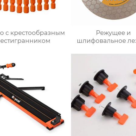
о с крестообразным
Режущее и
естигранником
шлифовальное ле