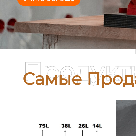
Самые П
Продукт
Самые Прод