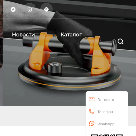



Новости
Каталог

Эл. почта
Телефон
WhatsApp