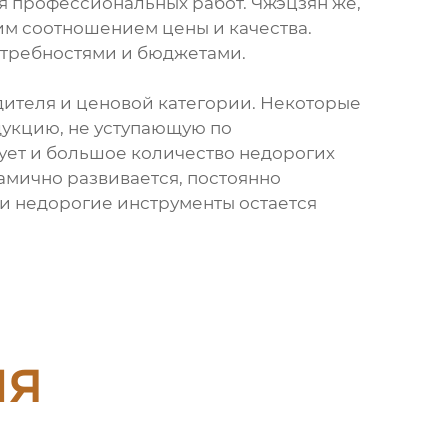
я профессиональных работ. Чжэцзян же,
им соотношением цены и качества.
отребностями и бюджетами.
дителя и ценовой категории. Некоторые
дукцию, не уступающую по
твует и большое количество недорогих
амично развивается, постоянно
и недорогие инструменты остается
ия