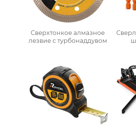
Сверхтонкое алмазное
Сверл
лезвие с турбонаддувом
ш