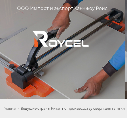
ООО Импорт и экспорт Ханчжоу Ройс
Главная
-
Ведущие страны Китая по производству сверл для плитки