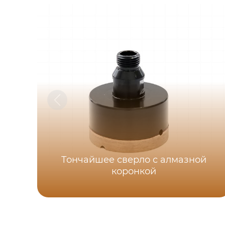
Тончайшее сверло с алмазной
коронкой