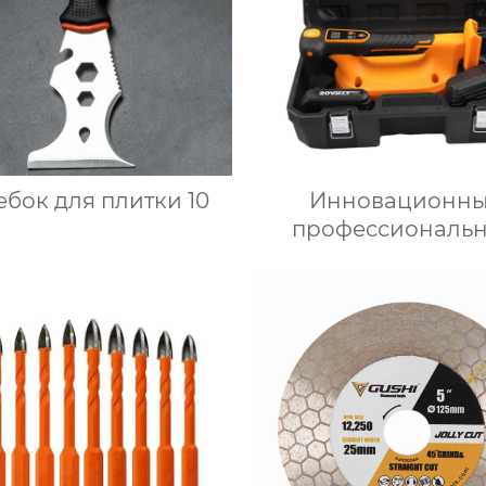
ебок для плитки 10
Инновационн
профессиональ
плиточные двига