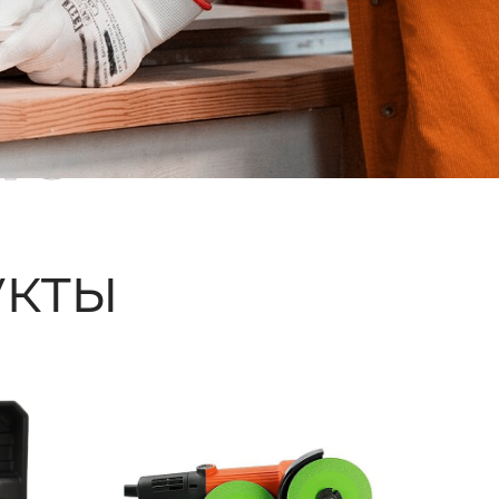
ые
кты