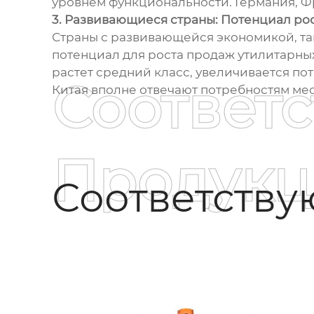
уровнем функциональности. Германия, Ф
3. Развивающиеся страны: Потенциал ро
Страны с развивающейся экономикой, та
потенциал для роста продаж утилитарных
растет средний класс, увеличивается по
Соответ
Китая вполне отвечают потребностям мес
Продукц
Соответств