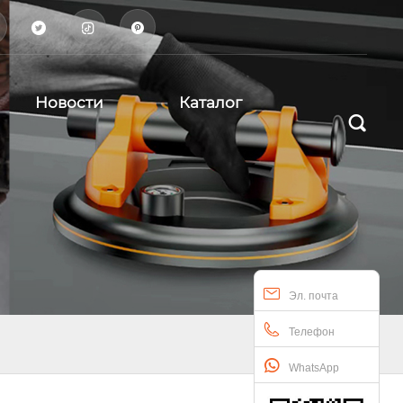



Новости
Каталог

Эл. почта
Телефон
WhatsApp