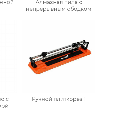
анной
Алмазная пила с
непрерывным ободком
о с
Ручной плиткорез 1
кой