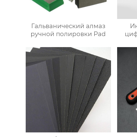
Гальванический алмаз
И
ручной полировки Pad
циф
бол
дву