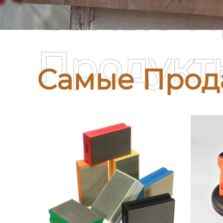
Самые П
Продукт
Самые Прод