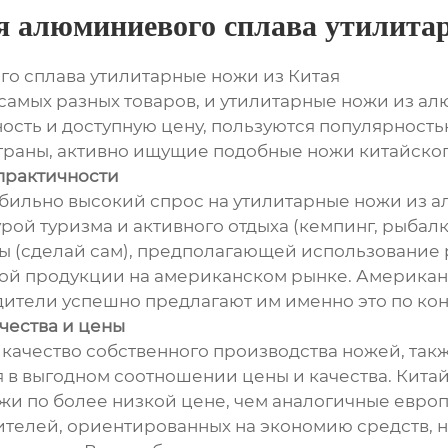
я алюминиевого сплава утилита
о сплава утилитарные ножи из Китая
самых разных товаров, и утилитарные ножи из а
ость и доступную цену, пользуются популярность
раны, активно ищущие подобные ножи китайског
 практичности
ильно высокий спрос на утилитарные ножи из а
ой туризма и активного отдыха (кемпинг, рыбалка
 (сделай сам), предполагающей использование р
кой продукции на американском рынке. Американ
дители успешно предлагают им именно это по ко
ачества и цены
 качество собственного производства ножей, та
я в выгодном соотношении цены и качества. Кит
и по более низкой цене, чем аналогичные европ
бителей, ориентированных на экономию средств, 