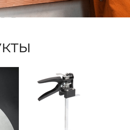
ые
кты