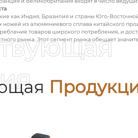
ранция и Великобритания входят в число ведущи
ста
кие как Индия, Бразилия и страны Юго-Восточно
 ножей из алюминиевого сплава китайского прои
требление товаров широкого потребления, и дост
ствующая
тного рынка. Этот сегмент рынка обещает значи
ия
ующая
Продукц