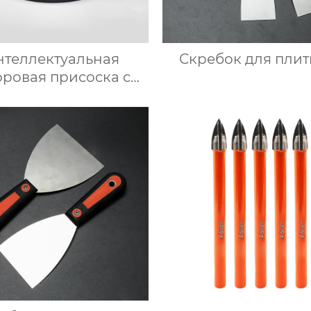
нтеллектуальная
Скребок для плит
ровая присоска с
ьшим 8-дюймовым
хслойным экраном
(210 мм)