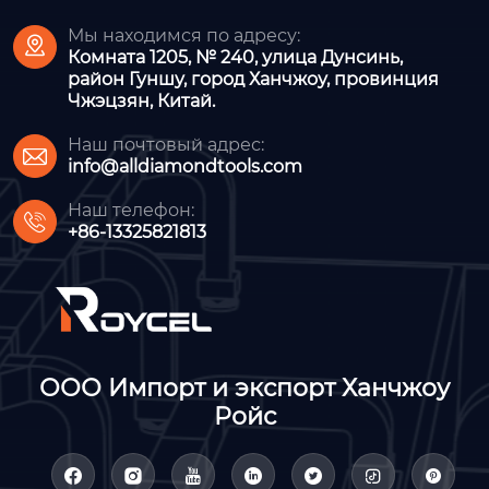
Мы находимся по адресу:

Комната 1205, № 240, улица Дунсинь,
район Гуншу, город Ханчжоу, провинция
Чжэцзян, Китай.
Наш почтовый адрес:

info@alldiamondtools.com
Наш телефон:

+86-13325821813
ООО Импорт и экспорт Ханчжоу
Ройс






