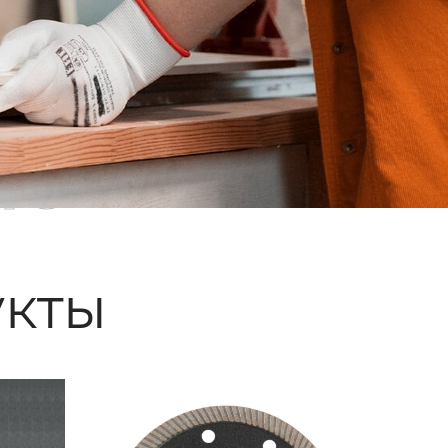
ые
кты