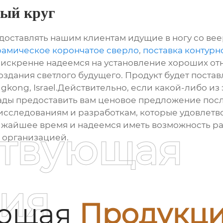
ный круг
доставлять нашим клиентам идущие в ногу со вее
рамическое корончатое сверло
,
поставка контурн
 искренне надеемся на установление хороших от
оздания светлого будущего. Продукт будет поставл
gkong, Israel.Действительно, если какой-либо из 
 рады предоставить вам ценовое предложение по
исследованиям и разработкам, которые удовлетв
жайшее время и надеемся иметь возможность раб
ствующая
й организацией.
ия
ующая
Продукц