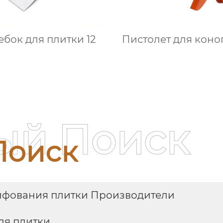
ебок для плитки 12
Пистолет для коно
ый Поиск
Поиск
ифования плитки Производители
ля плитки