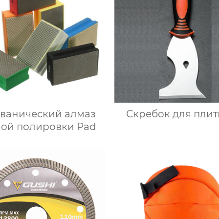
ьванический алмаз
Скребок для плитк
ной полировки Pad