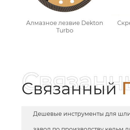
Алмазное лезвие Dekton
Скр
Turbo
Связанн
Связанный
Дешевые инструменты для шл
завод по производству кельм д