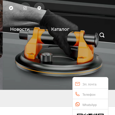



Новости
Каталог

Эл. почта
Телефон
WhatsApp