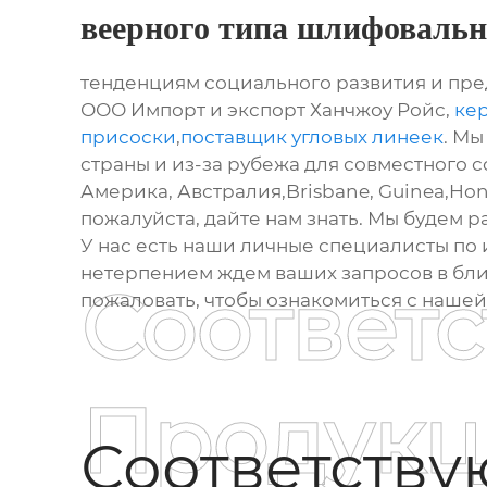
веерного типа шлифоваль
тенденциям социального развития и пре
ООО Импорт и экспорт Ханчжоу Ройс,
ке
присоски
,
поставщик угловых линеек
. Мы
страны и из-за рубежа для совместного с
Америка, Австралия,Brisbane, Guinea,Hon
пожалуйста, дайте нам знать. Мы будем
У нас есть наши личные специалисты по 
нетерпением ждем ваших запросов в бли
Соответ
пожаловать, чтобы ознакомиться с наше
Продукц
Соответств