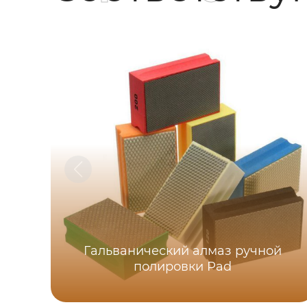
Гальванический алмаз ручной
полировки Pad