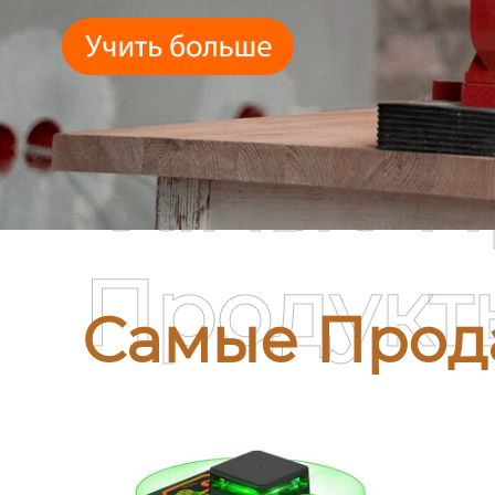
Самые П
Продукт
Самые Прод