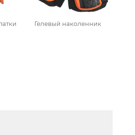
патки
Гелевый наколенник