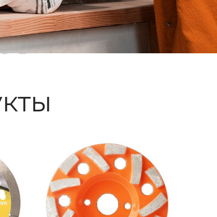
ые
кты