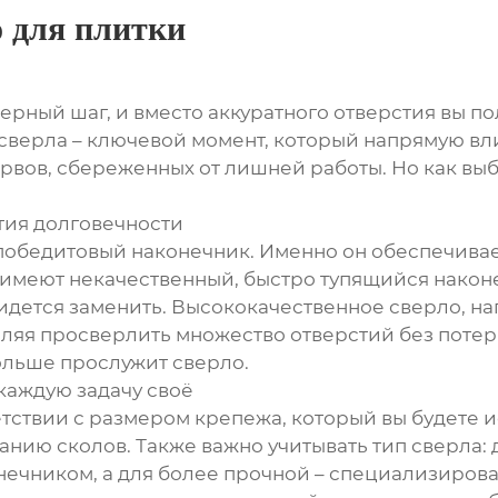
о для плитки
ерный шаг, и вместо аккуратного отверстия вы пол
 сверла – ключевой момент, который напрямую вли
 нервов, сбереженных от лишней работы. Но как 
тия долговечности
 победитовый наконечник. Именно он обеспечива
 имеют некачественный, быстро тупящийся након
идется заменить. Высококачественное сверло, нап
ляя просверлить множество отверстий без поте
дольше прослужит сверло.
каждую задачу своё
тствии с размером крепежа, который вы будете ис
анию сколов. Также важно учитывать тип сверла: 
нечником, а для более прочной – специализиров