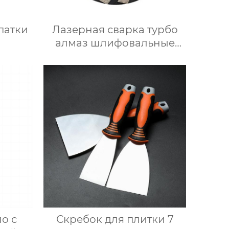
патки
Лазерная сварка турбо
алмаз шлифовальные
чашки колеса
о с
Скребок для плитки 7