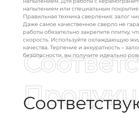
напылением. Для работы с керамограни
напылением или специальным покрытие
Правильная техника сверления: залог чи
Даже самое качественное сверло не гара
работы обязательно закрепите плитку, ч
скорость. Используйте охлаждающую жидк
качества. Терпение и аккуратность – зал
Соответ
безопасности, вы получите идеально ров
Продукц
Соответств