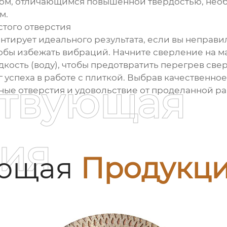
том, отличающимся повышенной твердостью, необ
м.
стого отверстия
нтирует идеального результата, если вы неправи
тобы избежать вибраций. Начните сверление на м
ость (воду), чтобы предотвратить перегрев сверл
ог успеха в работе с плиткой. Выбрав качественно
ствующая
ные отверстия и удовольствие от проделанной ра
ия
ующая
Продукц