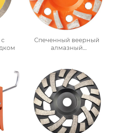
 с
Спеченный веерный
дком
алмазный
шлифовальный круг