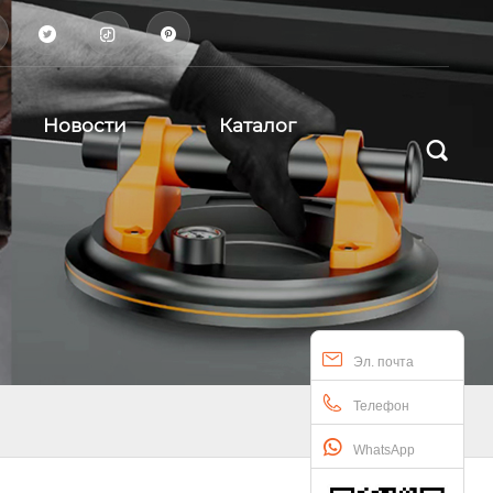



Новости
Каталог

Эл. почта
Телефон
WhatsApp