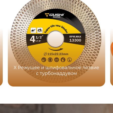
X Режущее и шлифовальное лезвие
с турбонаддувом