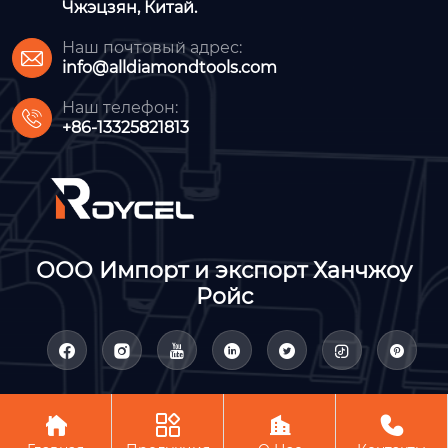
Чжэцзян, Китай.
Наш почтовый адрес:

info@alldiamondtools.com
Наш телефон:

+86-13325821813
ООО Импорт и экспорт Ханчжоу
Ройс











Авторское право©ООО Импорт и экспорт Ханчжоу Ройс