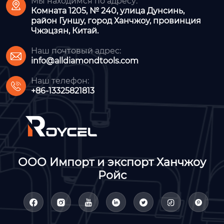
Мы находимся по адресу:

Комната 1205, № 240, улица Дунсинь,
район Гуншу, город Ханчжоу, провинция
Чжэцзян, Китай.
Наш почтовый адрес:

info@alldiamondtools.com
Наш телефон:

+86-13325821813
ООО Импорт и экспорт Ханчжоу
Ройс






