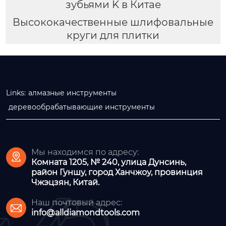
зубьями K в Китае
Высококачественные шлифовальные
круги для плитки
Links:
алмазные инструменты
деревообрабатывающие инструменты
Мы находимся по адресу:

Комната 1205, № 240, улица Дунсинь,
район Гуншу, город Ханчжоу, провинция
Чжэцзян, Китай.
Наш почтовый адрес:

info@alldiamondtools.com