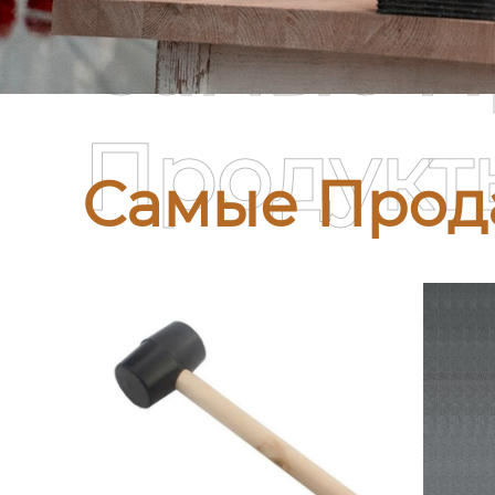
Самые П
Продукт
Самые Прод