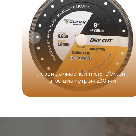
Лезвие алмазной пилы Dekton
Turbo диаметром 230 мм