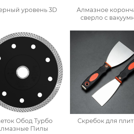
ерный уровень 3D
Алмазное коронч
сверло с вакуум
пайкой
еток Обод Турбо
Скребок для плит
Алмазные Пилы