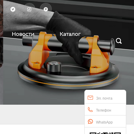



Новости
Каталог

Эл. почта
Телефон
WhatsApp