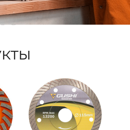
ые
кты