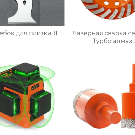
ебок для плитки 11
Лазерная сварка с
Турбо алмаз
шлифовальные ч
колеса