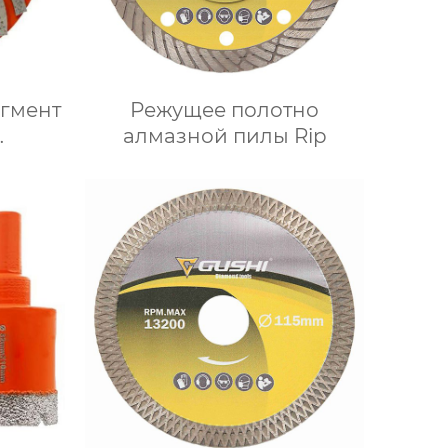
егмент
Режущее полотно
алмазной пилы Rip
ашки