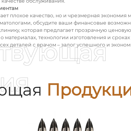
в качестве обслуживания.
циентам
чает плохое качество, но и чрезмерная экономия 
матологами, обсудите ваши финансовые возможно
инику, которая предлагает прозрачную ценовую 
ы о материалах, технологии изготовления и срок
ствующая
сех деталей с врачом – залог успешного и эконо
ия
ующая
Продукц