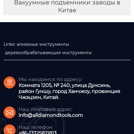
Вакуумные подъемники заводы в
Китае
Links:
алмазные инструменты
деревообрабатывающие инструменты
Мы находимся по адресу:

Комната 1205, № 240, улица Дунсинь,
район Гуншу, город Ханчжоу, провинция
Чжэцзян, Китай.
Наш почтовый адрес:

info@alldiamondtools.com
Наш телефон:

+86-13325821813