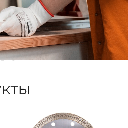
ые
кты