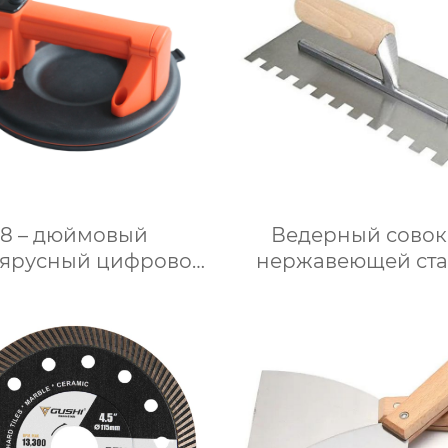
8 – дюймовый
Ведерный совок
ъярусный цифровой
нержавеющей ста
 с большим экраном