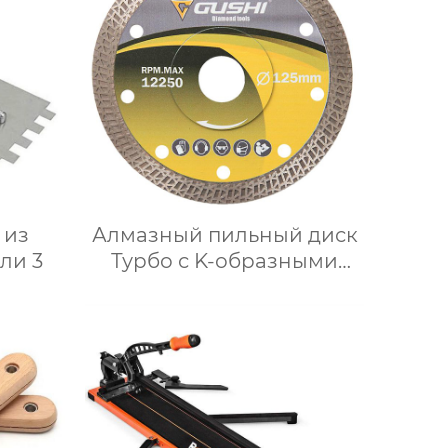
 из
Алмазный пильный диск
ли 3
Турбо с K-образными
зубьями