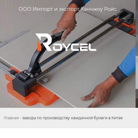
ООО Импорт и экспорт Ханчжоу Ройс
Главная
-
заводы по производству наждачной бумаги в Китае