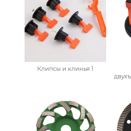
Клипсы и клинья 1
двух
диск