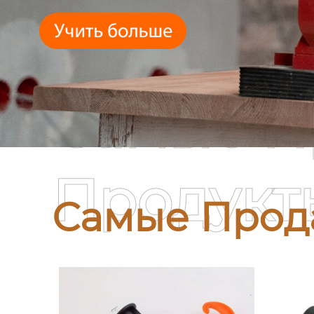
Самые П
Продукт
Самые Прод