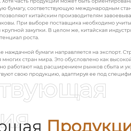
 Хотя часть продукции может быть ориентирован
ую бумагу, соответствующую международным ста
 позволяют китайским производителям завоевыва
наковы. При выборе поставщика необходимо учит
крупной закупки. В целом же, китайская индуст
тенциал роста.
е наждачной бумаги направляется на экспорт. Ст
 многих стран мира. Это обусловлено как высоко
но работают над расширением рынков сбыта и у
вуют свою продукцию, адаптируя ее под специф
ствующая
ия
ующая
Продукц