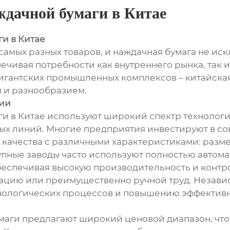
ждачной бумаги в Китае
и в Китае
самых разных товаров, и наждачная бумага не ис
печивая потребности как внутреннего рынка, так 
игантских промышленных комплексов – китайска
 и разнообразием.
гии
и в Китае используют широкий спектр технологий
ых линий. Многие предприятия инвестируют в с
качества с различными характеристиками: разме
крупные заводы часто используют полностью автом
обеспечивая высокую производительность и конт
изацию или преимущественно ручной труд. Незави
хнологических процессов и повышению эффективн
аги предлагают широкий ценовой диапазон, что