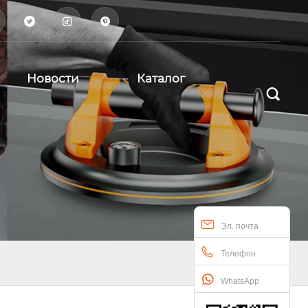



Новости
Каталог

Эл. почта
Телефон
WhatsApp