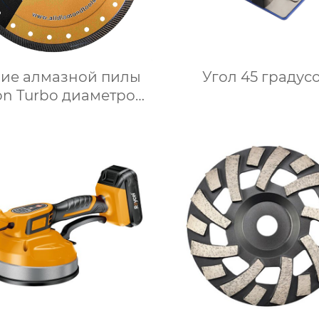
вие алмазной пилы
Угол 45 градус
on Turbo диаметром
230 мм