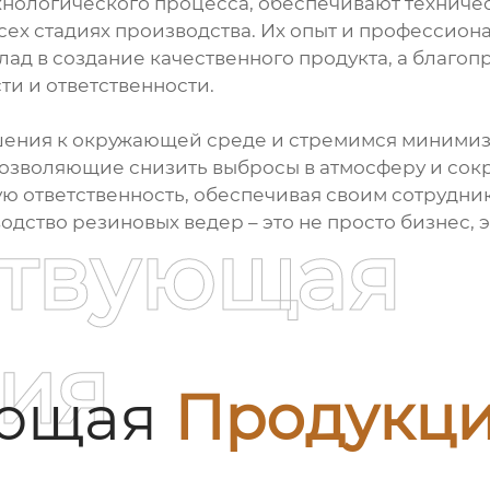
хнологического процесса, обеспечивают техниче
сех стадиях производства. Их опыт и профессиона
лад в создание качественного продукта, а благоп
и и ответственности.
ения к окружающей среде и стремимся минимизи
озволяющие снизить выбросы в атмосферу и сокр
ю ответственность, обеспечивая своим сотрудник
дство резиновых ведер – это не просто бизнес, 
ствующая
ия
ующая
Продукц