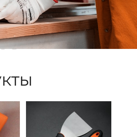
ые
кты