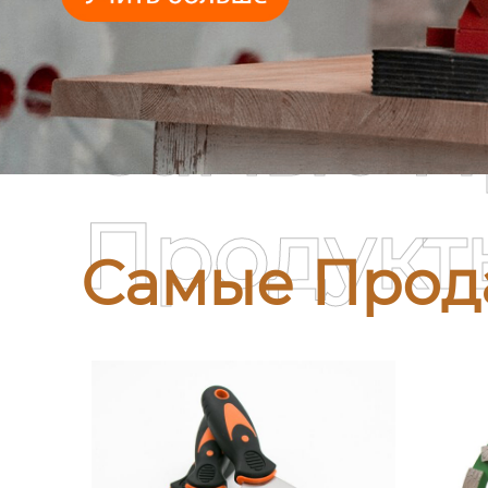
Самые П
Продукт
Самые Прод