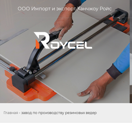
ООО Импорт и экспорт Ханчжоу Ройс
Главная
-
завод по производству резиновых ведер