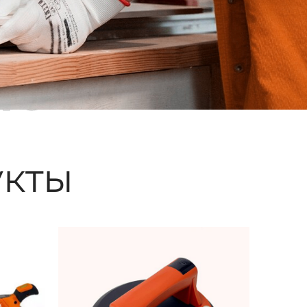
ые
кты