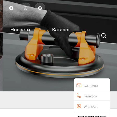



Новости
Каталог

Эл. почта
Телефон
WhatsApp