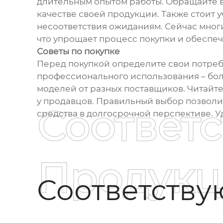
длительным опытом работы. Обращайте вн
качестве своей продукции. Также стоит у
несоответствия ожиданиям. Сейчас мно
что упрощает процесс покупки и обеспе
Советы по покупке
Перед покупкой определите свои потребн
профессионального использования – бол
моделей от разных поставщиков. Читайте
у продавцов. Правильный выбор позволи
Соответ
средства в долгосрочной перспективе. У
Продукц
Соответств