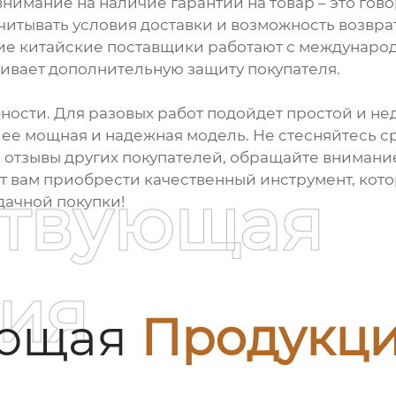
имание на наличие гарантии на товар – это гово
читывать условия доставки и возможность возврат
гие китайские поставщики работают с междунаро
чивает дополнительную защиту покупателя.
ости. Для разовых работ подойдет простой и нед
ее мощная и надежная модель. Не стесняйтесь с
 отзывы других покупателей, обращайте внимание
т вам приобрести качественный инструмент, кото
ствующая
дачной покупки!
ия
ующая
Продукц