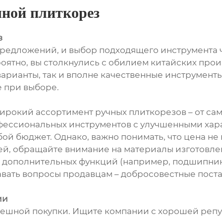
ной плиткорез
з
редложений, и выбор подходящего инструмента ч
ероятно, вы столкнулись с обилием китайских про
 варианты, так и вполне качественные инструмент
е при выборе.
рокий ассортимент ручных плиткорезов – от сам
ессиональных инструментов с улучшенными хара
ой бюджет. Однако, важно понимать, что цена не 
ей, обращайте внимание на материалы изготовлен
е дополнительных функций (например, подшипник
авать вопросы продавцам – добросовестные пост
ии
пешной покупки. Ищите компании с хорошей реп