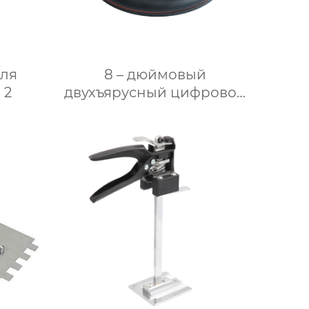
ля
8 – дюймовый
 2
двухъярусный цифровой
диск с большим экраном