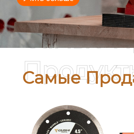
Самые П
Продукт
Самые Прод