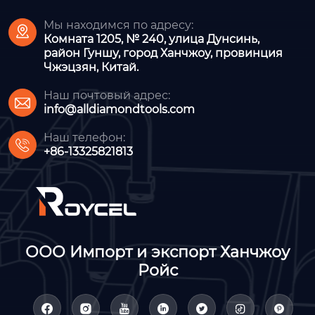
Мы находимся по адресу:

Комната 1205, № 240, улица Дунсинь,
район Гуншу, город Ханчжоу, провинция
Чжэцзян, Китай.
Наш почтовый адрес:

info@alldiamondtools.com
Наш телефон:

+86-13325821813
ООО Импорт и экспорт Ханчжоу
Ройс






