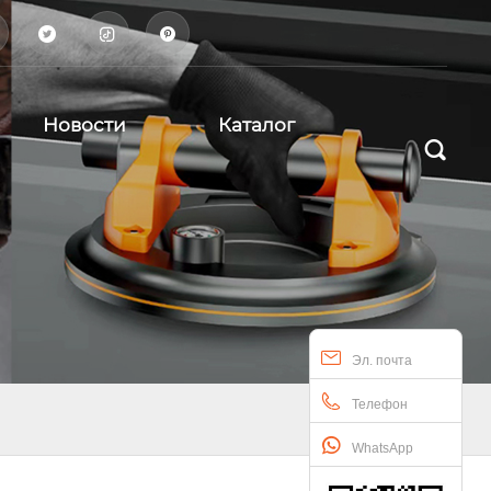



Новости
Каталог

Эл. почта
Телефон
WhatsApp