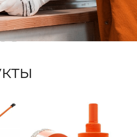
ые
кты