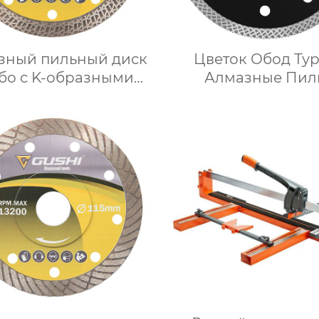
зный пильный диск
Цветок Обод Ту
бо с K-образными
Алмазные Пил
зубьями