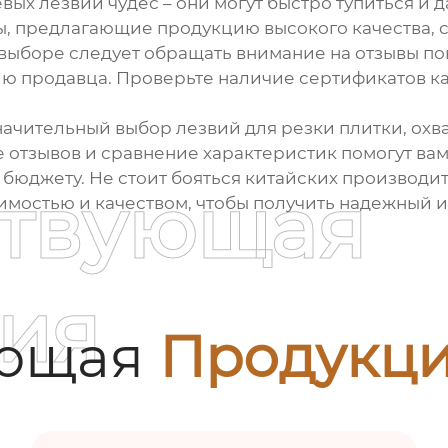
вых лезвий чудес – они могут быстро тупиться и 
ы, предлагающие продукцию высокого качества, 
выборе следует обращать внимание на отзывы по
ию продавца. Проверьте наличие сертификатов ка
начительный выбор лезвий для резки плитки, ох
 отзывов и сравнение характеристик помогут вам
юджету. Не стоит бояться китайских производител
ствующая
оимостью и качеством, чтобы получить надежный 
ия
ующая
Продукц