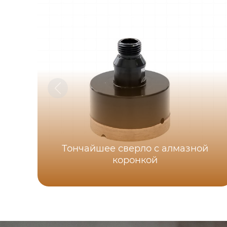
Тончайшее сверло с алмазной
коронкой