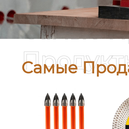
Самые П
Продукт
Самые Прод