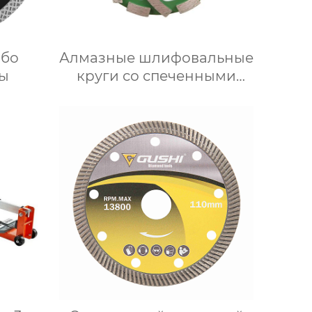
рбо
Алмазные шлифовальные
ы
круги со спеченными
сегментами