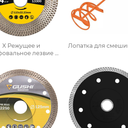
X Режущее и
Лопатка для смеши
овальное лезвие с
турбонаддувом