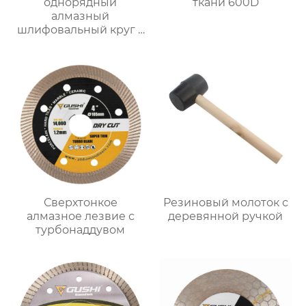
однорядный
ткани 600D
алмазный
шлифовальный круг с
чашкой
Сверхтонкое
Резиновый молоток с
алмазное лезвие с
деревянной ручкой
турбонаддувом