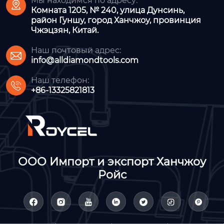
Мы находимся по адресу:

Комната 1205, № 240, улица Дунсинь,
район Гуншу, город Ханчжоу, провинция
Чжэцзян, Китай.
Наш почтовый адрес:

info@alldiamondtools.com
Наш телефон:

+86-13325821813
ООО Импорт и экспорт Ханчжоу
Ройс






