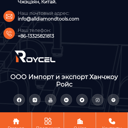
Чжэцзян, Китай.
Наш почтовый адрес:

info@alldiamondtools.com
Наш телефон:

+86-13325821813
ООО Импорт и экспорт Ханчжоу
Ройс











Авторское право©ООО Импорт и экспорт Ханчжоу Ройс