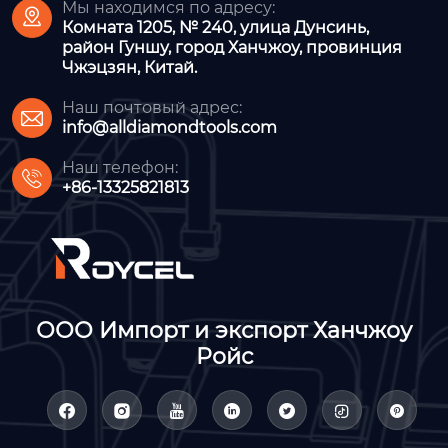
Мы находимся по адресу:

Комната 1205, № 240, улица Дунсинь,
район Гуншу, город Ханчжоу, провинция
Чжэцзян, Китай.
Наш почтовый адрес:

info@alldiamondtools.com
Наш телефон:

+86-13325821813
ООО Импорт и экспорт Ханчжоу
Ройс






