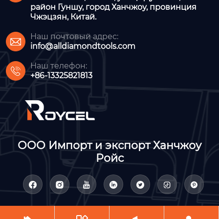
район Гуншу, город Ханчжоу, провинция
Чжэцзян, Китай.
Наш почтовый адрес:

info@alldiamondtools.com
Наш телефон:

+86-13325821813
ООО Импорт и экспорт Ханчжоу
Ройс






