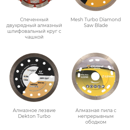
Спеченный
Mesh Turbo Diamond
двухрядный алмазный
Saw Blade
шлифовальный круг с
чашкой
Алмазное лезвие
Алмазная пила с
Dekton Turbo
непрерывным
ободком