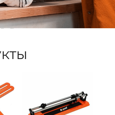
ые
кты