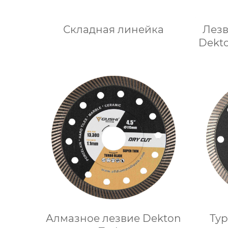
Складная линейка
Лез
Dekt
Алмазное лезвие Dekton
Ту