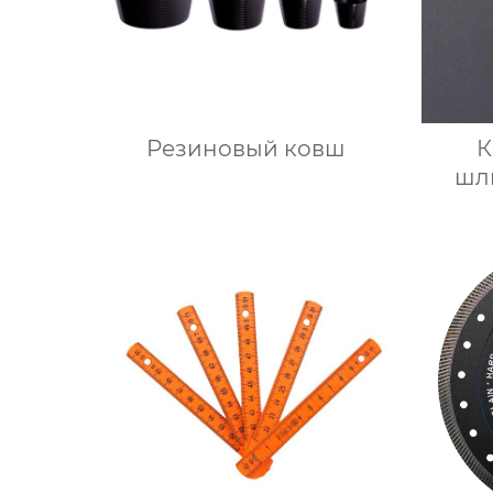
Резиновый ковш
К
шл