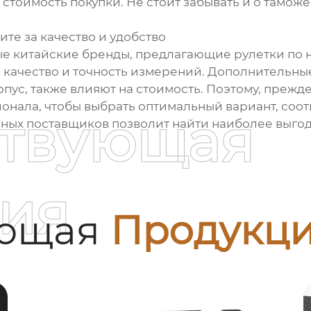
стоимость покупки. Не стоит забывать и о тамож
те за качество и удобство
ые китайские бренды, предлагающие рулетки по н
качество и точность измерений. Дополнительные
ус, также влияют на стоимость. Поэтому, прежде
онала, чтобы выбрать оптимальный вариант, соо
ствующая
зных поставщиков позволит найти наиболее выго
ия
ующая
Продукц