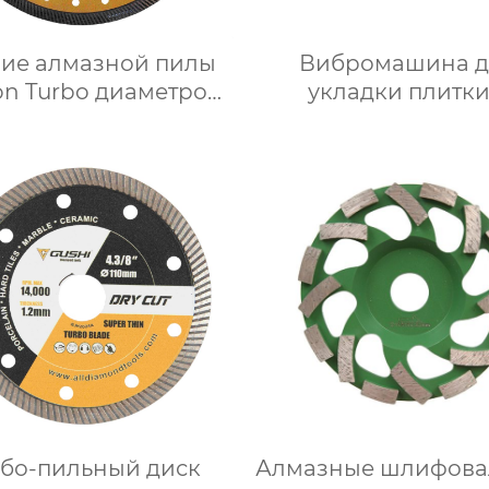
вие алмазной пилы
Вибромашина д
on Turbo диаметром
укладки плитки
230 мм
рбо-пильный диск
Алмазные шлифова