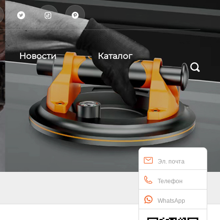



Новости
Каталог

Эл. почта
Телефон
WhatsApp