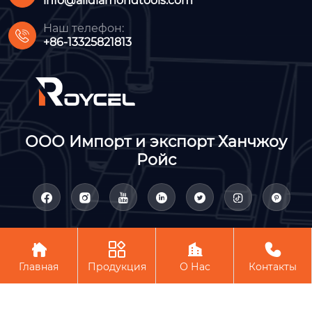
info@alldiamondtools.com
Наш телефон:

+86-13325821813
ООО Импорт и экспорт Ханчжоу
Ройс











Авторское право©ООО Импорт и экспорт Ханчжоу Ройс
Главная
Продукция
О Нас
Контакты