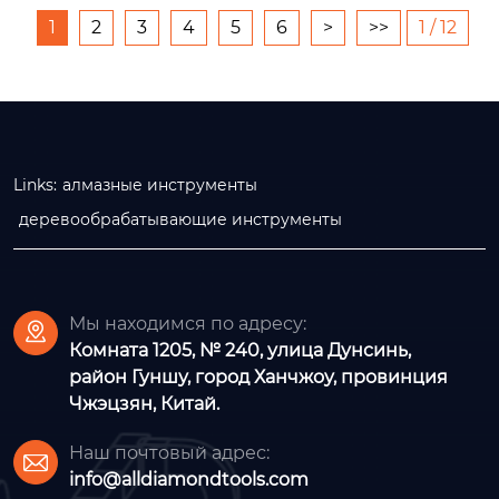
та, не стесняйтесь о
1
2
3
4
5
6
>
>>
1 / 12
ставлять нам сообщ
ение, если у вас ест
ь какие-либо вопро
сы в...
Links:
алмазные инструменты
деревообрабатывающие инструменты
Мы находимся по адресу:

Комната 1205, № 240, улица Дунсинь,
район Гуншу, город Ханчжоу, провинция
Чжэцзян, Китай.
Наш почтовый адрес:

info@alldiamondtools.com