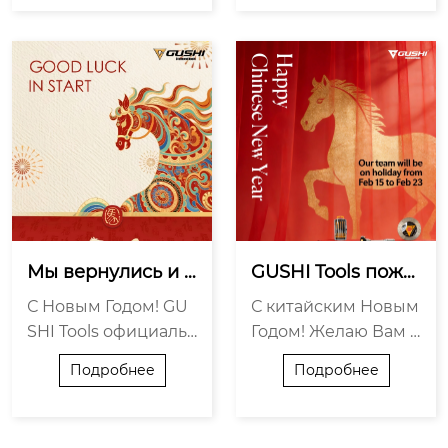
ит наши возможнос
ой ярмарке – одной
ти контроля качест
из крупнейших выс
ва на новый уровен
тавок в мире! Место
ь. Это закладывает в
проведения: Гуанчж
ажнейший фундаме
оу, Китай Дата пров
нт для дальнейшего
едения: 15 апреля –
развития нашей не
19 апре...
за...
Мы вернулись и г
GUSHI Tools поже
отовы к року!
лает всем счастл
С Новым Годом! GU
С китайским Новым
ивого китайского
SHI Tools официаль
Годом! Желаю Вам у
 Нового года!
но возобновляет ра
спеха в Годе Лошад
Подробнее
Подробнее
боту сегодня! Жела
и! Китайский Новый
ю всем процветаю
год: 15 февраля – 23
щего Нового года!
февраля. Пожалуйс