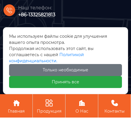
Наш телефон:

+86-13325821813
Мы используем файлы cookie для улучшения
вашего опыта просмотра.
Продолжая использовать этот сайт, вы
соглашаетесь с нашей
Политикой
ООО Импорт и экспорт Ханчжоу
конфиденциальности.
Ройс
Только необходимые







Принять все




Авторское право©ООО Импорт и экспорт Ханчжоу Ройс
Главная
Продукция
О Нас
Контакты