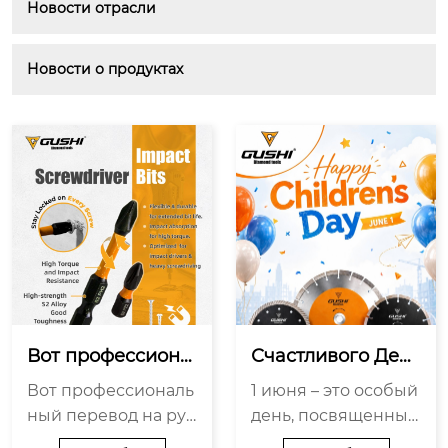
Новости отрасли
Новости о продуктах
Вот профессиона
Счастливого Ден
льный перевод н
я детей! Праздни
Вот профессиональ
1 июня – это особый
а русский язык, а
к радости и напо
ный перевод на рус
день, посвященный
даптированный д
минание о надеж
ский язык, адаптир
исключительно дет
ля деловой аудит
де