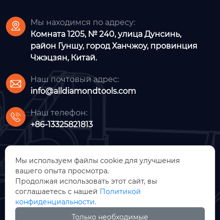
Мы находимся по адресу:

Комната 1205, № 240, улица Дунсинь,
район Гуншу, город Ханчжоу, провинция
Чжэцзян, Китай.
Наш почтовый адрес:

info@alldiamondtools.com
Наш телефон:

+86-13325821813
Мы используем файлы cookie для улучшения
вашего опыта просмотра.
Продолжая использовать этот сайт, вы
соглашаетесь с нашей
Политикой
ООО Импорт и экспорт Ханчжоу
конфиденциальности.
Ройс
Только необходимые