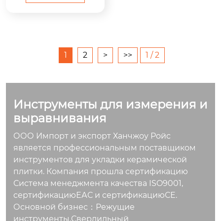
ва, предотвращает
неровность плитки,
помогает повысить
скорость укладки п
литки, эффективно
1
2
>
>>
1 / 2
улучшает ровность
после укладки плит
ки, быстро и легко у
кладывает плитку, э
Инструменты для измерения и
кономит время и си
выравнивания
лы.
ООО Импорт и экспорт Ханчжоу Ройс
является профессиональным поставщиком
инструментов для укладки керамической
плитки. Компания прошла сертификацию
Система менеджмента качества ISO9001,
сертификациюЕАС и сертификациюСЕ.
Основной бизнес：Режущие
инструменты,Сверлильный